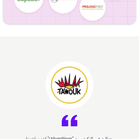
لقد ساعدتنا "UrbanPiper" بفعالية في التكيف مع