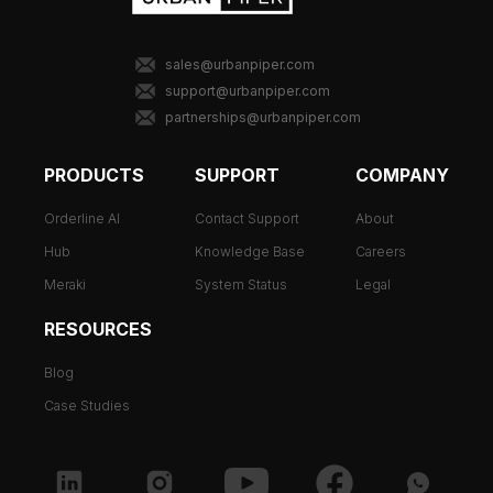
sales@urbanpiper.com
support@urbanpiper.com
partnerships@urbanpiper.com
PRODUCTS
SUPPORT
COMPANY
Orderline AI
Contact Support
About
Hub
Knowledge Base
Careers
Meraki
System Status
Legal
RESOURCES
Blog
Case Studies