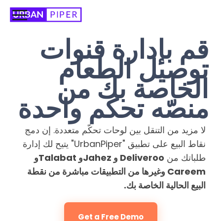
قم بإدارة قنوات
توصيل الطعام
الخاصة بك من
منصّه تحكم واحدة
لا مزيد من التنقل بين لوحات تحكّم متعددة. إن دمج
نقاط البيع على تطبيق "UrbanPiper" يتيح لك إدارة
طلباتك من
Deliveroo و Jahezو Talabatو
Careem وغيرها من التطبيقات مباشرة من نقطة
البيع الحالية الخاصة بك.
Get a Free Demo