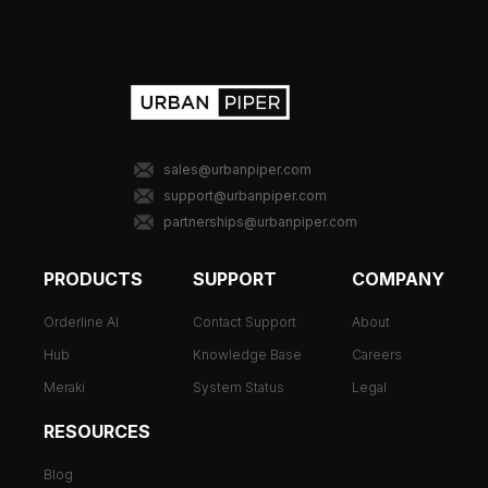
sales@urbanpiper.com
support@urbanpiper.com
partnerships@urbanpiper.com
PRODUCTS
SUPPORT
COMPANY
Orderline AI
Contact Support
About
Hub
Knowledge Base
Careers
Meraki
System Status
Legal
RESOURCES
Blog